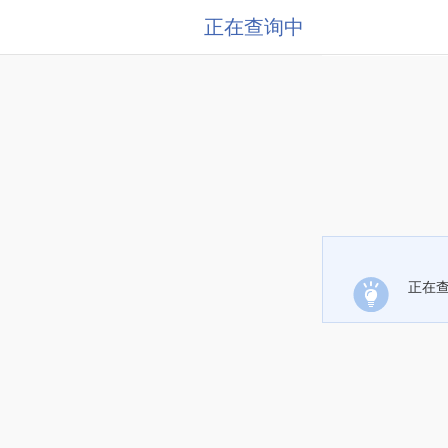
正在查询中
正在