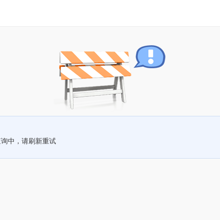
查询中，请刷新重试