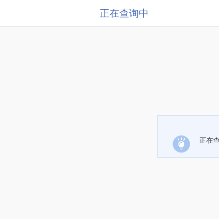
正在查询中
正在